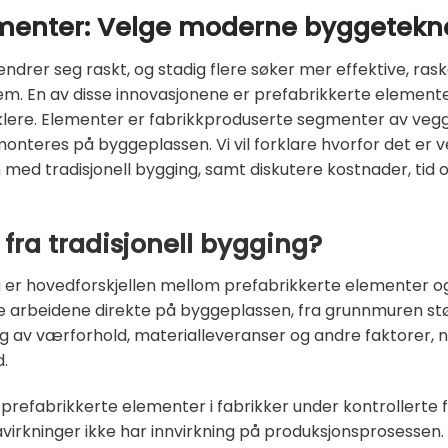
ementer: Velge moderne byggetekn
rer seg raskt, og stadig flere søker mer effektive, ras
jem. En av disse innovasjonene er prefabrikkerte element
ere. Elementer er fabrikkproduserte segmenter av vegger
onteres på byggeplassen. Vi vil forklare hvorfor det er 
ed tradisjonell bygging, samt diskutere kostnader, tid o
 fra tradisjonell bygging?
er hovedforskjellen mellom prefabrikkerte elementer og t
lle arbeidene direkte på byggeplassen, fra grunnmuren stø
 av værforhold, materialleveranser og andre faktorer, no
d.
prefabrikkerte elementer i fabrikker under kontrollerte 
virkninger ikke har innvirkning på produksjonsprosessen.