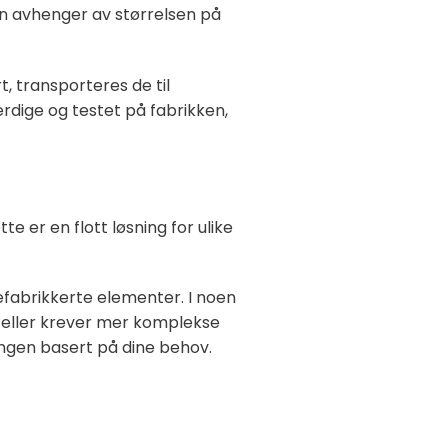
en avhenger av størrelsen på
 transporteres de til
rdige og testet på fabrikken,
e er en flott løsning for ulike
refabrikkerte elementer. I noen
kt eller krever mer komplekse
ingen basert på dine behov.