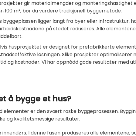
prosjekter gir materialmengder og monteringshastighet et
n 100 m², bør du vurdere tradisjonell byggemetode.
s byggeplassen ligger langt fra byer eller infrastruktur,
 arbeidskostnadene på stedet reduseres. Alle elementene
ddelbart.
vis husprosjektet er designet for prefabrikkerte element
nadseffektive løsningen. Slike prosjekter optimaliserer 
tid og kostnader. Vi har oppnådd gode resultater med u
det å bygge et hus?
d elementer er den svært raske byggeprosessen. Bygginge
ske og kvalitetsmessige resultater.
 innendørs. I denne fasen produseres alle elementene, som