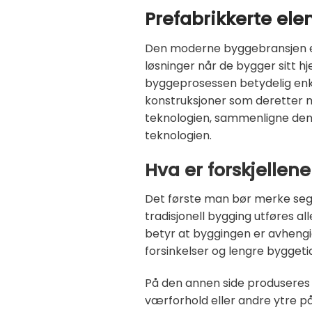
Prefabrikkerte el
Den moderne byggebransjen end
løsninger når de bygger sitt h
byggeprosessen betydelig enkl
konstruksjoner som deretter m
teknologien, sammenligne den m
teknologien.
Hva er forskjellene
Det første man bør merke seg 
tradisjonell bygging utføres a
betyr at byggingen er avhengig
forsinkelser og lengre byggeti
På den annen side produseres 
værforhold eller andre ytre på