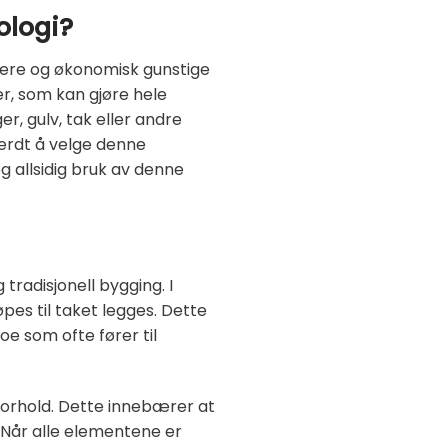
ologi?
kere og økonomisk gunstige
er, som kan gjøre hele
, gulv, tak eller andre
verdt å velge denne
g allsidig bruk av denne
radisjonell bygging. I
pes til taket legges. Dette
e som ofte fører til
forhold. Dette innebærer at
 Når alle elementene er