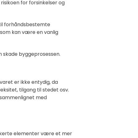
isikoen for forsinkelser og
 til forhåndsbestemte
e som kan være en vanlig
an skade byggeprosessen.
varet er ikke entydig, da
itet, tilgang til stedet osv.
% sammenlignet med
rikkerte elementer være et mer