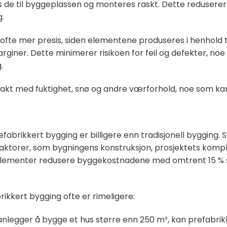
 de til byggeplassen og monteres raskt. Dette reduserer r
.
 ofte mer presis, siden elementene produseres i henhold
giner. Dette minimerer risikoen for feil og defekter, no
.
takt med fuktighet, snø og andre værforhold, noe som k
efabrikkert bygging er billigere enn tradisjonell bygging. S
ktorer, som bygningens konstruksjon, prosjektets kompleks
 elementer redusere byggekostnadene med omtrent 15 
brikkert bygging ofte er rimeligere:
planlegger å bygge et hus større enn 250 m², kan prefab