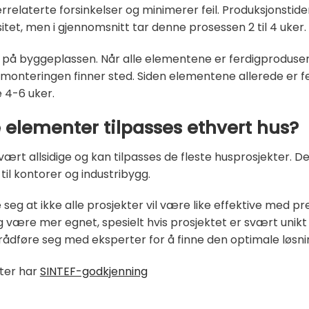
rrelaterte forsinkelser og minimerer feil. Produksjonstid
tet, men i gjennomsnitt tar denne prosessen 2 til 4 uker.
på byggeplassen. Når alle elementene er ferdigprodusert,
monteringen finner sted. Siden elementene allerede er fe
 4-6 uker.
 elementer tilpasses ethvert hus?
rt allsidige og kan tilpasses de fleste husprosjekter. Dett
til kontorer og industribygg.
e seg at ikke alle prosjekter vil være like effektive med p
ging være mer egnet, spesielt hvis prosjektet er svært uni
 rådføre seg med eksperter for å finne den optimale løsn
nter har
SINTEF-godkjenning